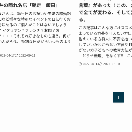
井の隠れ名店「馳走 飯田」
言葉』があった！この、
で全てが変わる、そして
なさんは、誕生日のお祝いや夫婦の結婚記
る。
日など様々な特別なイベントの日に行くお
を決めるのに悩んだことはないでしょう
この記事はこんな方にオススメ
？ イタリアン？フレンチ？お肉？お
まっている方夢を叶えたい方仕
？・・・それぞれ好きなものも違う。何が
抱えている方将来に不安を抱い
いんだろう。 特別な日だからいつものよう
していいかわからない方夢や
.
がない方子どもへの教育方法
「どうせ無理」をなくす‼︎ これ.
022-04-17
2022-09-11
2022-04-13
2022-07-10
1