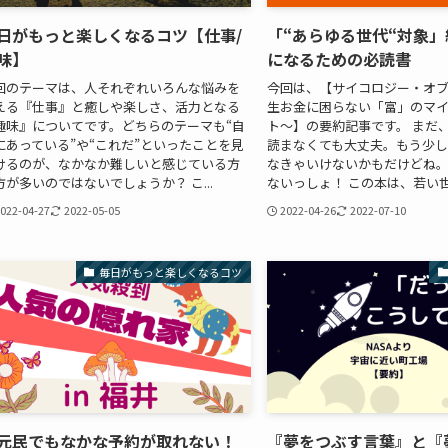
日がもっと楽しくなるコツ【仕事/
「“あらゆる世代“対象
味】
になるための必読書
回のテーマは、人それぞれいろんな悩みを
今回は、【サイコロジー・オ
える『仕事』と癒しや楽しさ、活力となる
生お金に困らない「富」のマ
趣味』についてです。どちらのテーマも“自
ト〜】の要約記事です。 まだ
にあっている”や“これだ”といったことを見
読まなくても大丈夫。もう少し
けるのが、なかなか難しいと感じている方
なきゃいけないかもだけどね。
方が多いのではないでしょうか？ こ...
ないっしょ！ この本は、若い世代
022-04-27
2022-05-05
2022-04-26
2022-07-10
毎日がもっと楽しくなるコツ
元民でもなかな予約が取れない！
『夢をつぶす言葉』と『