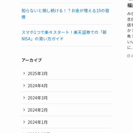
福
知らないと損し続ける！？お金が増える10の習
み
慣
念
店
か
スマホ1つで楽々スタート！楽天証券での「新
魚
NISA」の買い方ガイド
い
に..
2
アーカイブ
2025年3月
2024年4月
2024年3月
2024年2月
2024年1月