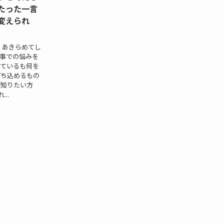
たった一言
変えられ
 あきらめてし
事での悩みを
ているも何を
打ち込めるもの
が知りたい方
..